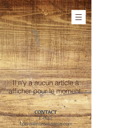
Il n'y a aucun article à
afficher pour le moment.
CONTACT
E-mail:
f.perol@numericable.com